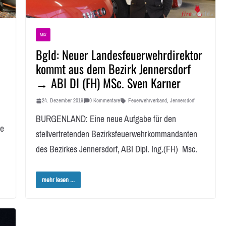
MIX
Bgld: Neuer Landesfeuerwehrdirektor
kommt aus dem Bezirk Jennersdorf
→ ABI DI (FH) MSc. Sven Karner
24. Dezember 2019
0 Kommentare
Feuerwehrverband
,
Jennersdorf
BURGENLAND: Eine neue Aufgabe für den
de
stellvertretenden Bezirksfeuerwehrkommandanten
des Bezirkes Jennersdorf, ABI Dipl. Ing.(FH) Msc.
mehr lesen ...