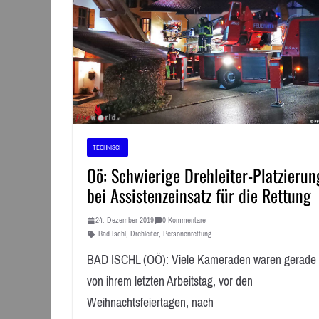
TECHNISCH
Oö: Schwierige Drehleiter-Platzierun
bei Assistenzeinsatz für die Rettung
24. Dezember 2019
0 Kommentare
Bad Ischl
,
Drehleiter
,
Personenrettung
BAD ISCHL (OÖ): Viele Kameraden waren gerade
von ihrem letzten Arbeitstag, vor den
Weihnachtsfeiertagen, nach