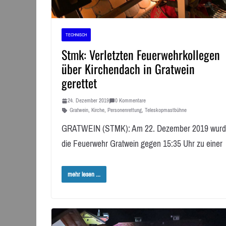
TECHNISCH
Stmk: Verletzten Feuerwehrkollegen
über Kirchendach in Gratwein
gerettet
24. Dezember 2019
0 Kommentare
Gratwein
,
Kirche
,
Personenrettung
,
Teleskopmastbühne
GRATWEIN (STMK): Am 22. Dezember 2019 wur
die Feuerwehr Gratwein gegen 15:35 Uhr zu einer
mehr lesen ...