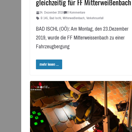
gleichzeitig für FF Mitterweißenbach
24. Dezember 2019
0 Kommentare
B 145
,
Bad Ischl
,
Mitterweißenbach
,
Verkehrsunfall
BAD ISCHL (OÖ): Am Montag, den 23.Dezember
2019, wurde die FF Mitterweissenbach zu einer
Fahrzeugbergung
mehr lesen ...