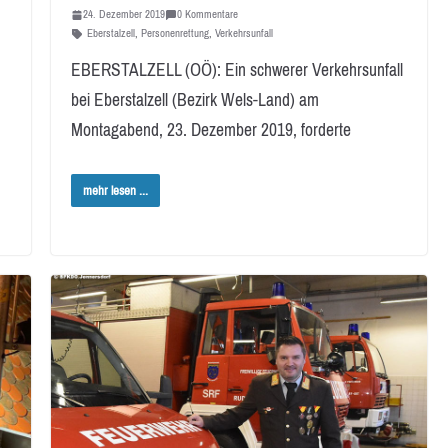
24. Dezember 2019
0 Kommentare
Eberstalzell
,
Personenrettung
,
Verkehrsunfall
EBERSTALZELL (OÖ): Ein schwerer Verkehrsunfall
bei Eberstalzell (Bezirk Wels-Land) am
Montagabend, 23. Dezember 2019, forderte
mehr lesen ...