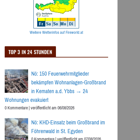
Weitere Wetterinfos auf Fireworld.at
TOP 3 IN 24 STUNDEN
Nö: 150 Feuerwehrmitglieder
bekämpfen Wohnanlagen-Großbrand
in Kematen a.d. Ybbs → 24
Wohnungen evakuiert
0 Kommentare
|
veröffentlicht am 06/08/2026
Nö: KHD-Einsatz beim Großbrand im
Föhrenwald in St. Egyden
0 Kommentare
|
veröffentlicht am 07/08/2026