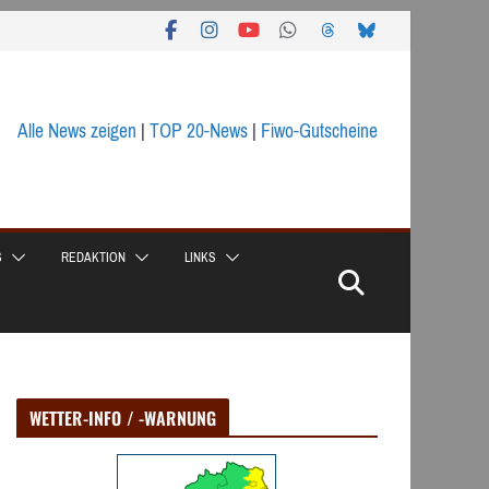
Alle News zeigen
|
TOP 20-News
|
Fiwo-Gutscheine
S
REDAKTION
LINKS
WETTER-INFO / -WARNUNG