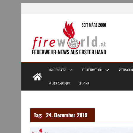
Zum
Inhalt
springen
IM EINSATZ
FEUERWEHR+
VERSCHI
GUTSCHEINE!
SUCHE
Tag:
24. Dezember 2019