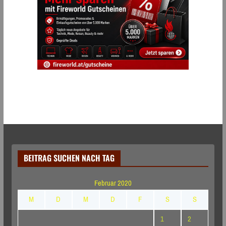
BEITRAG SUCHEN NACH TAG
Februar 2020
M
D
M
D
F
S
S
1
2