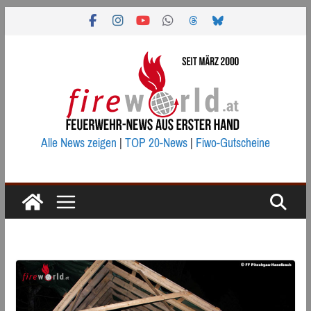
Zum
Inhalt
springen
Alle News zeigen
|
TOP 20-News
|
Fiwo-Gutscheine