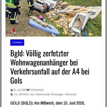
TECHNISCH
Bgld: Völlig zerfetzter
Wohnwagenanhänger bei
Verkehrsunfall auf der A4 bei
Gols
12. Juni 2026
0 Kommentare
A 4
,
ASFINAG
,
Gols
,
Verkehrsunfall
,
Wohnwagen / Wohnmobil
GOLS (BGLD): Am Mittwoch, dem 10. Juni 2026,