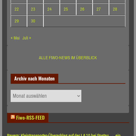
22
23
24
25
26
27
28
29
30
« Mai
Juli »
ALLE FIWO-NEWS IM ÜBERBLICK
Archiv nach Monaten
Archiv
nach
Monaten
Fiwo-RSS-FEED
Bayern: Kleintransporter-Überschlag auf der LA 10 bei Postau → ein