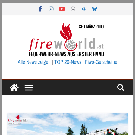
Zum
Inhalt
springen
Alle News zeigen
|
TOP 20-News
|
Fiwo-Gutscheine