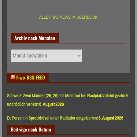
ALLE FIWO-NEWS IM ÜBERBLICK
Archiv nach Monaten
Archiv
nach
Monaten
Fiwo-RSS-FEED
Schweiz: Zwei Männer (25, 26) mit Motorrad bei Rastplatzzufahrt gestürzt
und tödlich verletzt
6. August 2026
D: Person in Sprockhövel unter Radlader eingeklemmt
6. August 2026
Beiträge nach Datum