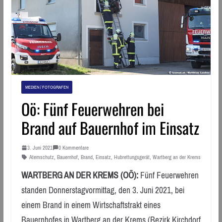
MEDIEN / FOTOGRAFEN
Oö: Fünf Feuerwehren bei
Brand auf Bauernhof im Einsatz
3. Juni 2021
0 Kommentare
Atemschutz
,
Bauernhof
,
Brand
,
Einsatz
,
Hubrettungsgerät
,
Wartberg an der Krems
WARTBERG AN DER KREMS (OÖ):
Fünf Feuerwehren
standen Donnerstagvormittag, den 3. Juni 2021, bei
einem Brand in einem Wirtschaftstrakt eines
Bauernhofes in Wartberg an der Krems (Bezirk Kirchdorf