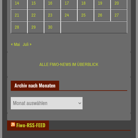
14
15
16
17
18
19
20
21
22
23
24
25
26
27
28
29
30
« Mai
Juli »
ALLE FIWO-NEWS IM ÜBERBLICK
Archiv nach Monaten
Archiv
nach
Monaten
Fiwo-RSS-FEED