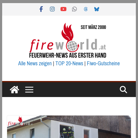
Zum
Inhalt
springen
Alle News zeigen
|
TOP 20-News
|
Fiwo-Gutscheine