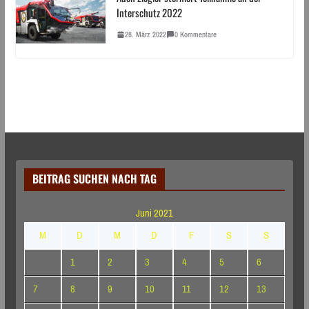
Interschutz 2022
28. März 2022
0 Kommentare
BEITRAG SUCHEN NACH TAG
Juni 2021
M
D
M
D
F
S
S
1
2
3
4
5
6
7
8
9
10
11
12
13