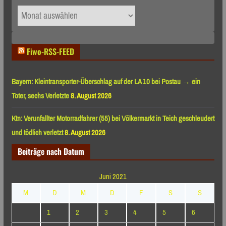
Archiv
nach
Monaten
Fiwo-RSS-FEED
Bayern: Kleintransporter-Überschlag auf der LA 10 bei Postau → ein
Toter, sechs Verletzte
8. August 2026
Ktn: Verunfallter Motorradfahrer (55) bei Völkermarkt in Teich geschleudert
und tödlich verletzt
8. August 2026
Beiträge nach Datum
Juni 2021
M
D
M
D
F
S
S
1
2
3
4
5
6