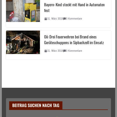
Bayern: Kind steckt mit Hand in Automaten
fest
31. März 2018
0 Kommentare
Oö: Drei Feuerwehren bei Brand eines
Geräteschuppens in Sipbachzell im Einsatz
31. März 2018
0 Kommentare
BEITRAG SUCHEN NACH TAG