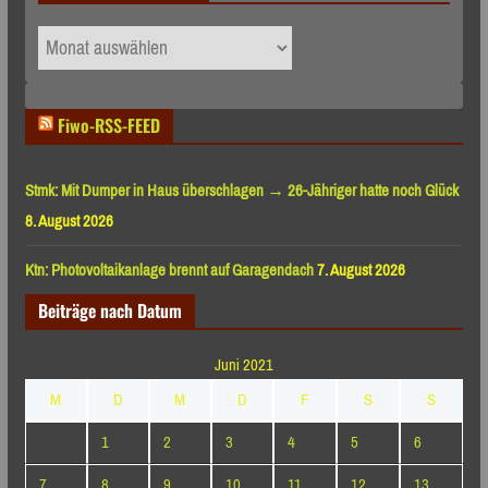
Archiv
nach
Monaten
Fiwo-RSS-FEED
Stmk: Mit Dumper in Haus überschlagen → 26-Jähriger hatte noch Glück
8. August 2026
Ktn: Photovoltaikanlage brennt auf Garagendach
7. August 2026
Beiträge nach Datum
Juni 2021
M
D
M
D
F
S
S
1
2
3
4
5
6
7
8
9
10
11
12
13