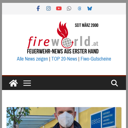
Zum
Inhalt
springen
Alle News zeigen
|
TOP 20-News
|
Fiwo-Gutscheine