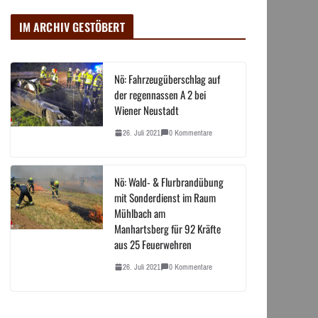
IM ARCHIV GESTÖBERT
Nö: Fahrzeugüberschlag auf
der regennassen A 2 bei
Wiener Neustadt
26. Juli 2021
0 Kommentare
Nö: Wald- & Flurbrandübung
mit Sonderdienst im Raum
Mühlbach am
Manhartsberg für 92 Kräfte
aus 25 Feuerwehren
26. Juli 2021
0 Kommentare