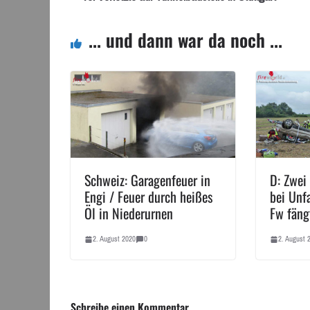
... und dann war da noch ...
Schweiz: Garagenfeuer in
D: Zwei
Engi / Feuer durch heißes
bei Unf
Öl in Niederurnen
Fw fäng
2. August 2020
0
2. August 
Schreibe einen Kommentar