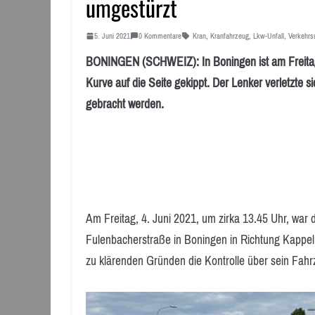
umgestürzt
5. Juni 2021
0 Kommentare
Kran
,
Kranfahrzeug
,
Lkw-Unfall
,
Verkehrsu
BONINGEN (SCHWEIZ): In Boningen ist am Freitagna
Kurve auf die Seite gekippt. Der Lenker verletzte si
gebracht werden.
Am Freitag, 4. Juni 2021, um zirka 13.45 Uhr, war
Fulenbacherstraße in Boningen in Richtung Kappel
zu klärenden Gründen die Kontrolle über sein Fahrz