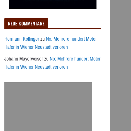
NEUE KOMMENTARE
Hermann Kollinger
zu
Nö: Mehrere hundert Meter
Hafer in Wiener Neustadt verloren
Johann Mayerweiser
zu
Nö: Mehrere hundert Meter
Hafer in Wiener Neustadt verloren