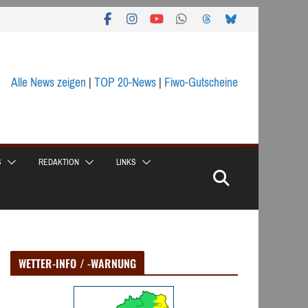
Alle News zeigen
|
TOP 20-News
|
Fiwo-Gutscheine
S
REDAKTION
LINKS
WETTER-INFO / -WARNUNG