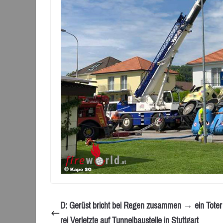
D: Gerüst bricht bei Regen zusammen → ein Toter
rei Verletzte auf Tunnelbaustelle in Stuttgart