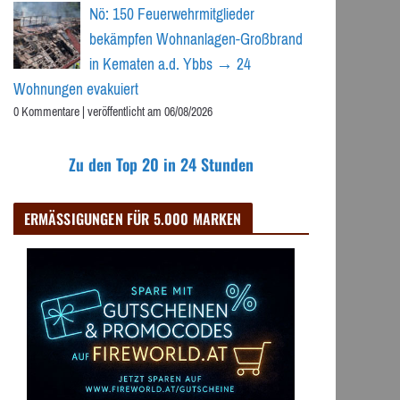
Nö: 150 Feuerwehrmitglieder
bekämpfen Wohnanlagen-Großbrand
in Kematen a.d. Ybbs → 24
Wohnungen evakuiert
0 Kommentare
|
veröffentlicht am 06/08/2026
Zu den Top 20 in 24 Stunden
ERMÄSSIGUNGEN FÜR 5.000 MARKEN