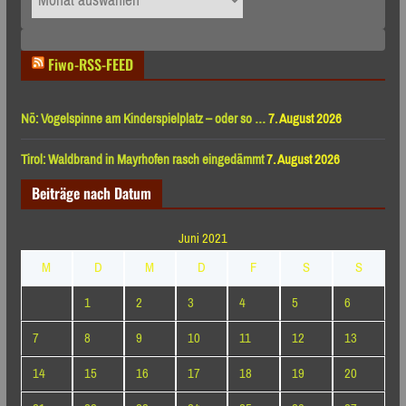
nach
Monaten
Fiwo-RSS-FEED
Nö: Vogelspinne am Kinderspielplatz – oder so …
7. August 2026
Tirol: Waldbrand in Mayrhofen rasch eingedämmt
7. August 2026
Beiträge nach Datum
Juni 2021
M
D
M
D
F
S
S
1
2
3
4
5
6
7
8
9
10
11
12
13
14
15
16
17
18
19
20