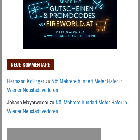
NEUE KOMMENTARE
Hermann Kollinger
zu
Nö: Mehrere hundert Meter Hafer in
Wiener Neustadt verloren
Johann Mayerweiser
zu
Nö: Mehrere hundert Meter Hafer in
Wiener Neustadt verloren