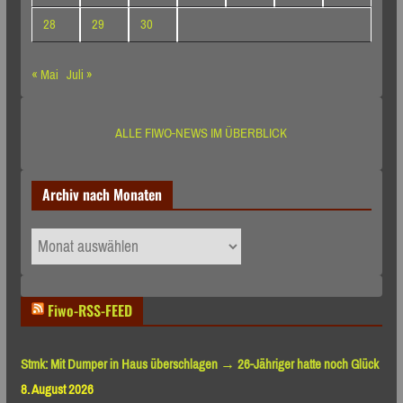
28
29
30
« Mai
Juli »
ALLE FIWO-NEWS IM ÜBERBLICK
Archiv nach Monaten
Archiv
nach
Monaten
Fiwo-RSS-FEED
Stmk: Mit Dumper in Haus überschlagen → 26-Jähriger hatte noch Glück
8. August 2026