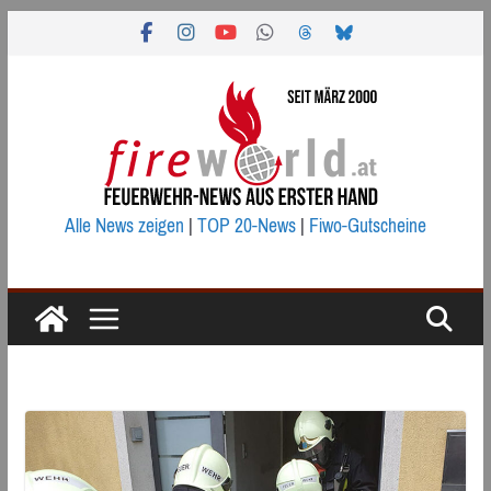
Zum
Inhalt
springen
Alle News zeigen
|
TOP 20-News
|
Fiwo-Gutscheine