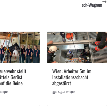
sch-Wagram
euerwehr stellt
Wien: Arbeiter 5m im
ittels Gerüst
Installationsschacht
auf die Beine
abgestürzt
2019
0
8. August 2019
0