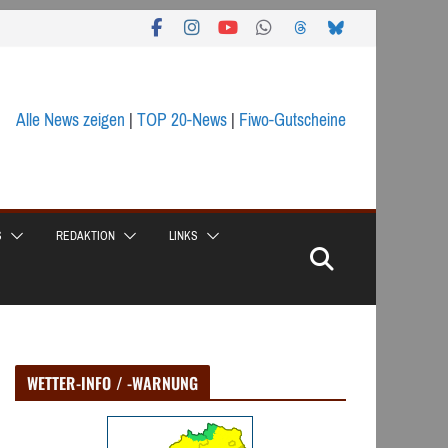
Alle News zeigen
|
TOP 20-News
|
Fiwo-Gutscheine
S
REDAKTION
LINKS
WETTER-INFO / -WARNUNG