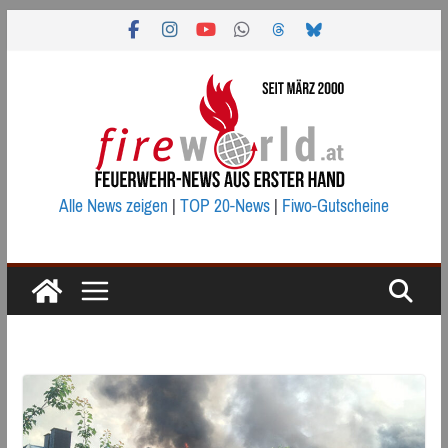
Zum
Inhalt
springen
Alle News zeigen
|
TOP 20-News
|
Fiwo-Gutscheine