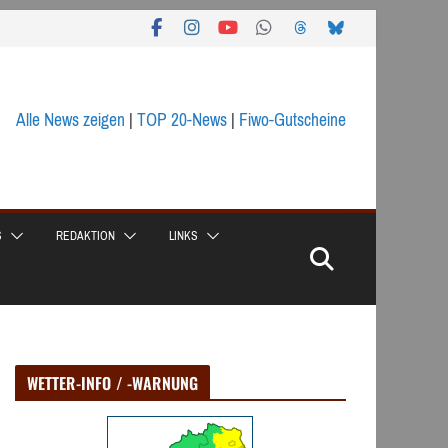
Alle News zeigen
|
TOP 20-News
|
Fiwo-Gutscheine
S
REDAKTION
LINKS
WETTER-INFO / -WARNUNG