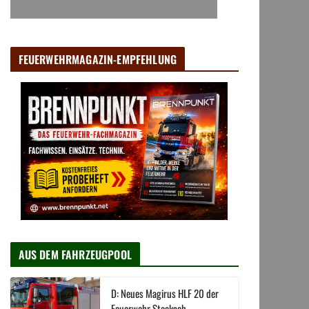
FEUERWEHRMAGAZIN-EMPFEHLUNG
AUS DEM FAHRZEUGPOOL
D: Neues Magirus HLF 20 der
Feuerwehr Stockach →