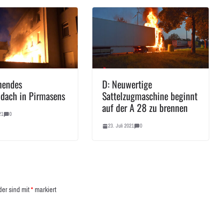
nendes
D: Neuwertige
dach in Pirmasens
Sattelzugmaschine beginnt
auf der A 28 zu brennen
21
0
23. Juli 2021
0
der sind mit
*
markiert