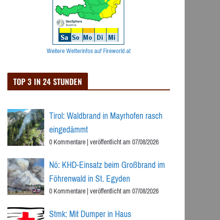
Weitere Wetterinfos auf Fireworld.at
TOP 3 IN 24 STUNDEN
Tirol: Waldbrand in Mayrhofen rasch
eingedämmt
0 Kommentare
|
veröffentlicht am 07/08/2026
Nö: KHD-Einsatz beim Großbrand im
Föhrenwald in St. Egyden
0 Kommentare
|
veröffentlicht am 07/08/2026
Stmk: Mit Dumper in Haus