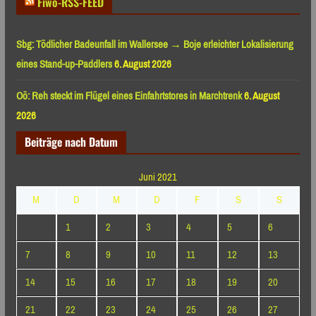
Fiwo-RSS-FEED
Sbg: Tödlicher Badeunfall im Wallersee → Boje erleichter Lokalisierung
eines Stand-up-Paddlers
6. August 2026
Oö: Reh steckt im Flügel eines Einfahrtstores in Marchtrenk
6. August
2026
Beiträge nach Datum
Juni 2021
M
D
M
D
F
S
S
1
2
3
4
5
6
7
8
9
10
11
12
13
14
15
16
17
18
19
20
21
22
23
24
25
26
27