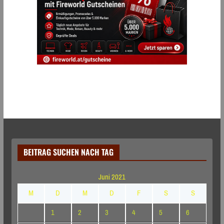
BEITRAG SUCHEN NACH TAG
Juni 2021
M
D
M
D
F
S
S
1
2
3
4
5
6