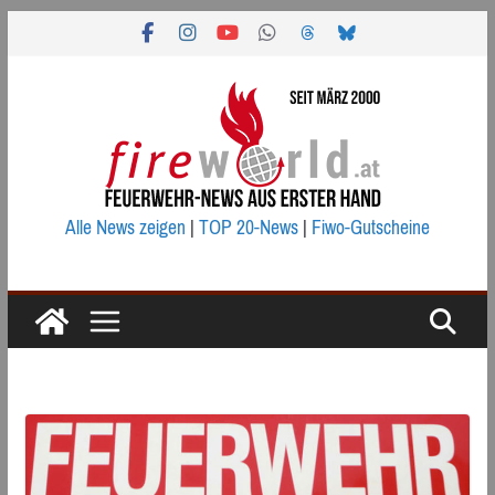
Zum
Inhalt
springen
Alle News zeigen
|
TOP 20-News
|
Fiwo-Gutscheine