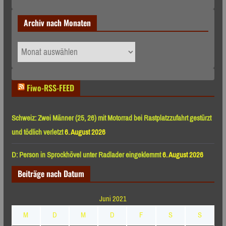
Archiv nach Monaten
Archiv
nach
Monaten
Fiwo-RSS-FEED
Schweiz: Zwei Männer (25, 26) mit Motorrad bei Rastplatzzufahrt gestürzt
und tödlich verletzt
6. August 2026
D: Person in Sprockhövel unter Radlader eingeklemmt
6. August 2026
Beiträge nach Datum
Juni 2021
M
D
M
D
F
S
S