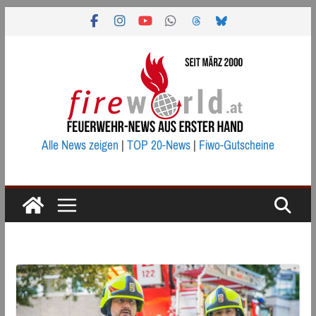
Zum
Inhalt
springen
Alle News zeigen
|
TOP 20-News
|
Fiwo-Gutscheine