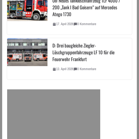
Oö: Neues Tanklöschfahrzeug TLF 4000 /
200 „Tank I Bad Goisern“ auf Mercedes
Atego 1730
17. April 2026
0 Kommentare
D: Drei baugleiche Ziegler-
Löschgruppenfahrzeuge LF 10 für die
Feuerwehr Frankfurt
13. April 2026
0 Kommentare