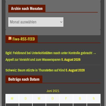
Archiv nach Monaten
Archiv
nach
Monaten
Fiwo-RSS-FEED
Bgld: Feldbrand bei Unterkohlstätten rasch unter Kontrolle gebracht →
Appell zur Vorsicht und zum Wassersparen
5. August 2026
Schweiz: Baum stürzte in Thunstetten auf Kind
5. August 2026
Beiträge nach Datum
Juni 2021
M
D
M
D
F
S
S