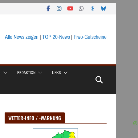
Alle News zeigen
|
TOP 20-News
|
Fiwo-Gutscheine
S
REDAKTION
LINKS
WETTER-INFO / -WARNUNG