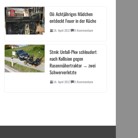
Oö: Achtjähriges Mädchen
entdeckt Feuer in der Küche
14. April 2017
0 Kommentare
Stmk: Unfall-Pkw schleudert
nach Kollision gegen
Rasenmähertraktor → zwei
Schwerverletzte
14. April 2017
0 Kommentare