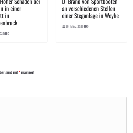
 Hoher Schaden bei
D: Brand von Sportbooten
n in einer
an verschiedenen Stellen
tt in
einer Steganlage in Weyhe
zenbruck
28. März 2026
0
026
0
der sind mit
*
markiert