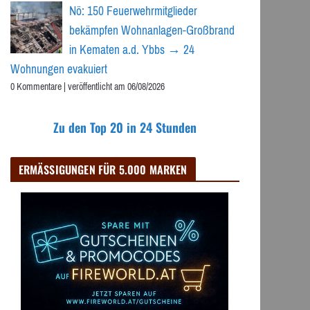
Nö: 150 Feuerwehrmitglieder
bekämpfen Wohnanlagen-Großbrand
in Kematen a.d. Ybbs → 24
Wohnungen evakuiert
0 Kommentare
|
veröffentlicht am 06/08/2026
Zu den Top 20 in 24 Stunden
ERMÄSSIGUNGEN FÜR 5.000 MARKEN