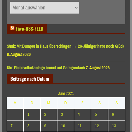
Archiv
nach
Monaten
Fiwo-RSS-FEED
Stmk: Mit Dumper in Haus überschlagen → 26-Jähriger hatte noch Glück
8. August 2026
Ktn: Photovoltaikanlage brennt auf Garagendach
7. August 2026
Beiträge nach Datum
Juni 2021
M
D
M
D
F
S
S
1
2
3
4
5
6
7
8
9
10
11
12
13