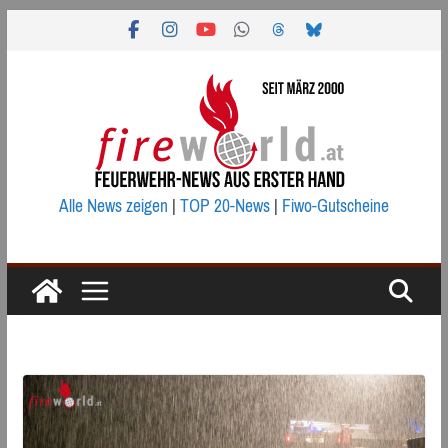
Zum
Inhalt
springen
Alle News zeigen
|
TOP 20-News
|
Fiwo-Gutscheine