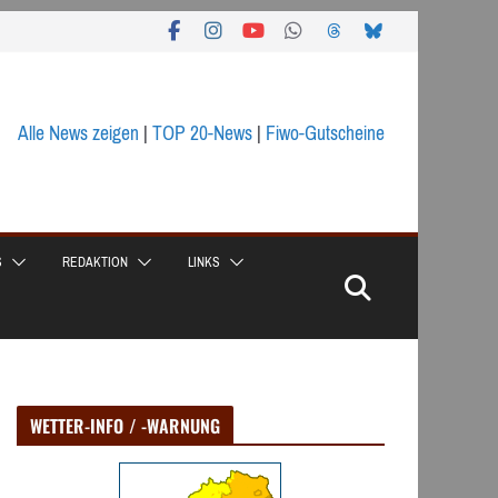
Alle News zeigen
|
TOP 20-News
|
Fiwo-Gutscheine
S
REDAKTION
LINKS
WETTER-INFO / -WARNUNG