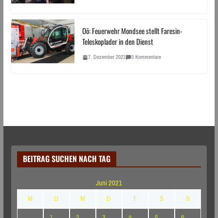
Oö: Feuerwehr Mondsee stellt Faresin-
Teleskoplader in den Dienst
7. Dezember 2023
0 Kommentare
BEITRAG SUCHEN NACH TAG
Juni 2021
M
D
M
D
F
S
S
1
2
3
4
5
6