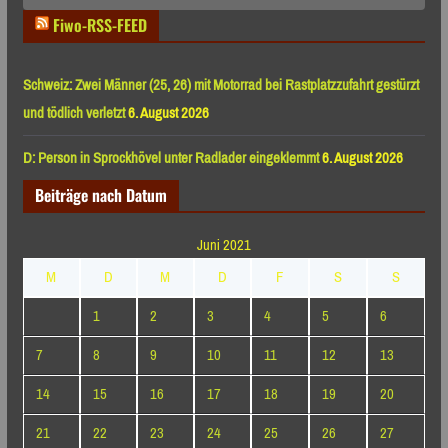
Fiwo-RSS-FEED
Schweiz: Zwei Männer (25, 26) mit Motorrad bei Rastplatzzufahrt gestürzt
und tödlich verletzt
6. August 2026
D: Person in Sprockhövel unter Radlader eingeklemmt
6. August 2026
Beiträge nach Datum
Juni 2021
M
D
M
D
F
S
S
1
2
3
4
5
6
7
8
9
10
11
12
13
14
15
16
17
18
19
20
21
22
23
24
25
26
27