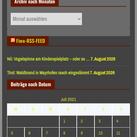
Archiv nach Monaten
Archiv
nach
Monaten
Fiwo-RSS-FEED
Nö: Vogelspinne am Kinderspielplatz – oder so …
7. August 2026
Tirol: Waldbrand in Mayrhofen rasch eingedämmt
7. August 2026
Beiträge nach Datum
Juli 2021
M
D
M
D
F
S
S
1
2
3
4
5
6
7
8
9
10
11