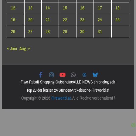
12
13
14
15
16
17
18
19
20
21
22
23
24
25
26
27
28
29
30
31
« Juni
Aug. »
Fiwo-Rabatt-Shopping-Gutscheine
ALLE NEWS chronologisch
Top 20 der letzten 24 Stunden
Artikelsuche-Fireworld.at
Copyright © 2026
Fireworld.at
. Alle Rechte vorbehalten! /