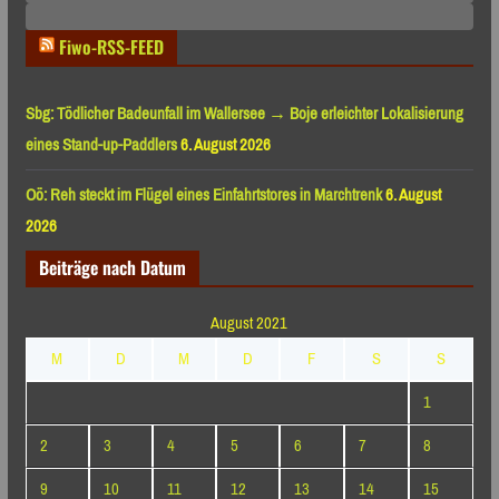
Monaten
Fiwo-RSS-FEED
Sbg: Tödlicher Badeunfall im Wallersee → Boje erleichter Lokalisierung
eines Stand-up-Paddlers
6. August 2026
Oö: Reh steckt im Flügel eines Einfahrtstores in Marchtrenk
6. August
2026
Beiträge nach Datum
August 2021
M
D
M
D
F
S
S
1
2
3
4
5
6
7
8
9
10
11
12
13
14
15