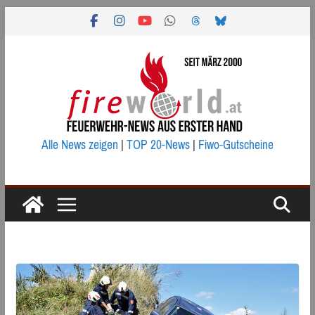
Zum
Inhalt
springen
Alle News zeigen
|
TOP 20-News
|
Fiwo-Gutscheine