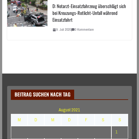
D: Notarzt-Einsatzfahrzeug überschlägt sich
bei Kreuzungs-Rotlicht-Unfall während
Einsatzfahrt
9. Juli 2020
0 Kommentare
BEITRAG SUCHEN NACH TAG
August 2021
M
D
M
D
F
S
S
1