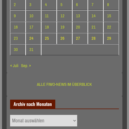
2
3
4
5
6
7
8
9
10
11
12
13
14
15
16
17
18
19
20
21
22
23
24
25
26
27
28
29
30
31
« Juli
Sep. »
ALLE FIWO-NEWS IM ÜBERBLICK
Archiv nach Monaten
Archiv
nach