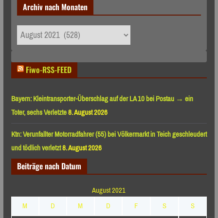
Archiv nach Monaten
Archiv
nach
Monaten
Fiwo-RSS-FEED
Bayern: Kleintransporter-Überschlag auf der LA 10 bei Postau → ein
Toter, sechs Verletzte
8. August 2026
Ktn: Verunfallter Motorradfahrer (55) bei Völkermarkt in Teich geschleudert
und tödlich verletzt
8. August 2026
Beiträge nach Datum
August 2021
M
D
M
D
F
S
S