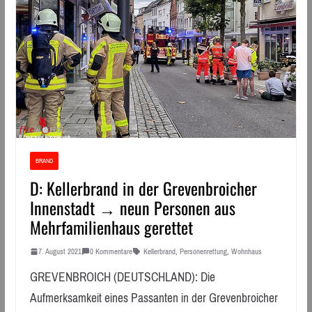
BRAND
D: Kellerbrand in der Grevenbroicher
Innenstadt → neun Personen aus
Mehrfamilienhaus gerettet
7. August 2021
0 Kommentare
Kellerbrand
,
Personenrettung
,
Wohnhaus
GREVENBROICH (DEUTSCHLAND): Die
Aufmerksamkeit eines Passanten in der Grevenbroicher