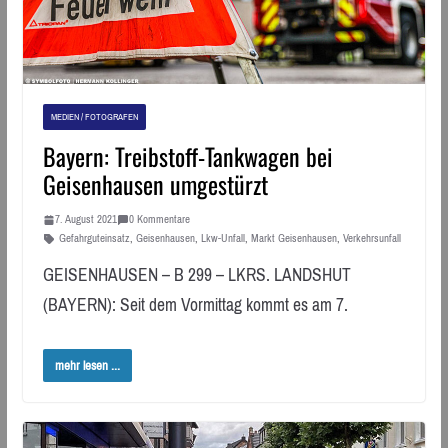
MEDIEN / FOTOGRAFEN
Bayern: Treibstoff-Tankwagen bei
Geisenhausen umgestürzt
7. August 2021
0 Kommentare
Gefahrguteinsatz
,
Geisenhausen
,
Lkw-Unfall
,
Markt Geisenhausen
,
Verkehrsunfall
GEISENHAUSEN – B 299 – LKRS. LANDSHUT
(BAYERN): Seit dem Vormittag kommt es am 7.
mehr lesen ...