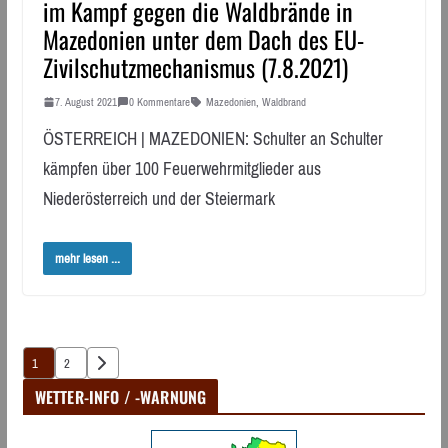
im Kampf gegen die Waldbrände in
Mazedonien unter dem Dach des EU-
Zivilschutzmechanismus (7.8.2021)
7. August 2021
0 Kommentare
Mazedonien
,
Waldbrand
ÖSTERREICH | MAZEDONIEN: Schulter an Schulter
kämpfen über 100 Feuerwehrmitglieder aus
Niederösterreich und der Steiermark
mehr lesen ...
Seitennummerierung
1
2
der
WETTER-INFO / -WARNUNG
Beiträge