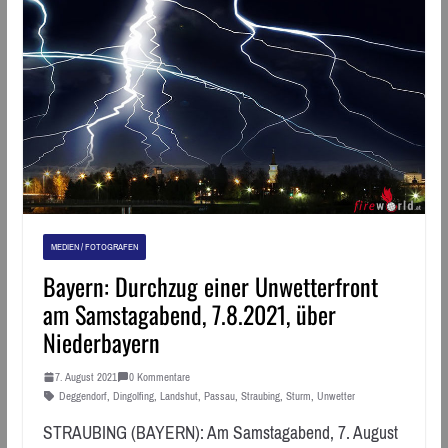
MEDIEN / FOTOGRAFEN
Bayern: Durchzug einer Unwetterfront
am Samstagabend, 7.8.2021, über
Niederbayern
7. August 2021
0 Kommentare
Deggendorf
,
Dingolfing
,
Landshut
,
Passau
,
Straubing
,
Sturm
,
Unwetter
STRAUBING (BAYERN): Am Samstagabend, 7. August