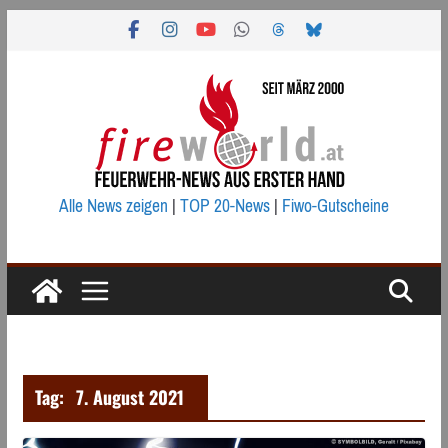
Zum
Inhalt
springen
Alle News zeigen
|
TOP 20-News
|
Fiwo-Gutscheine
Tag:
7. August 2021