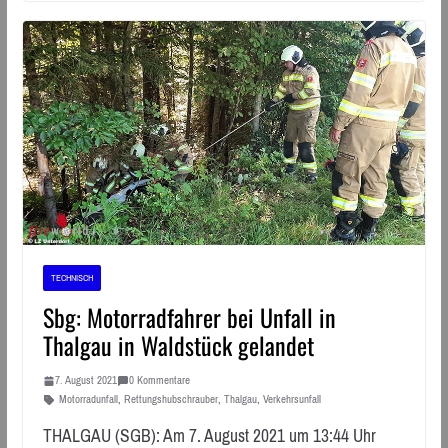
TECHNISCH
Sbg: Motorradfahrer bei Unfall in
Thalgau in Waldstück gelandet
7. August 2021
0 Kommentare
Motorradunfall
,
Rettungshubschrauber
,
Thalgau
,
Verkehrsunfall
THALGAU (SGB): Am 7. August 2021 um 13:44 Uhr