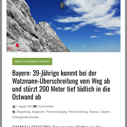
ABSEITS-FEUERWEHR | DIVERSES
Bayern: 39-Jährige kommt bei der
Watzmann-Überschreitung vom Weg ab
und stürzt 200 Meter tief tödlich in die
Ostwand ab
7. August 2021
0 Kommentare
Bergrettung
,
Bergwacht
,
Personenbergung
,
Personenrettung
,
Ramsau / Bayern
,
Rettungshubschrauber