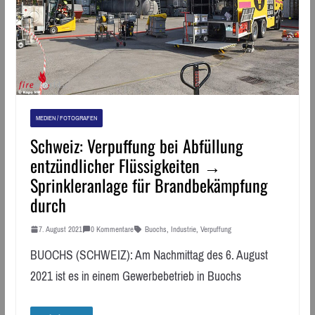
MEDIEN / FOTOGRAFEN
Schweiz: Verpuffung bei Abfüllung
entzündlicher Flüssigkeiten →
Sprinkleranlage für Brandbekämpfung
durch
7. August 2021
0 Kommentare
Buochs
,
Industrie
,
Verpuffung
BUOCHS (SCHWEIZ): Am Nachmittag des 6. August
2021 ist es in einem Gewerbebetrieb in Buochs