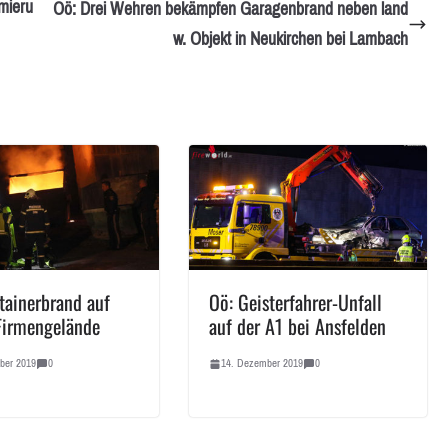
mieru
Oö: Drei Wehren bekämpfen Garagenbrand neben land
w. Objekt in Neukirchen bei Lambach
tainerbrand auf
Oö: Geisterfahrer-Unfall
Firmengelände
auf der A1 bei Ansfelden
ber 2019
0
14. Dezember 2019
0