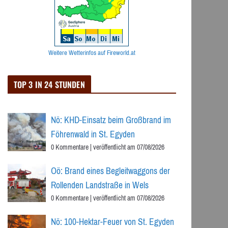
Weitere Wetterinfos auf Fireworld.at
TOP 3 IN 24 STUNDEN
Nö: KHD-Einsatz beim Großbrand im
Föhrenwald in St. Egyden
0 Kommentare
|
veröffentlicht am 07/08/2026
Oö: Brand eines Begleitwaggons der
Rollenden Landstraße in Wels
0 Kommentare
|
veröffentlicht am 07/08/2026
Nö: 100-Hektar-Feuer von St. Egyden