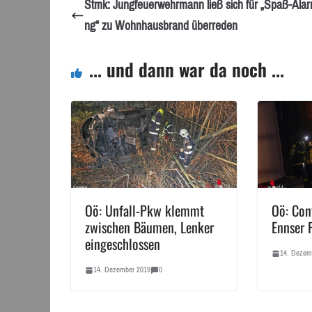
Stmk: Jungfeuerwehrmann ließ sich für „Spaß-Alar
ng“ zu Wohnhausbrand überreden
... und dann war da noch ...
Oö: Unfall-Pkw klemmt
Oö: Con
zwischen Bäumen, Lenker
Ennser 
eingeschlossen
14. Dezem
14. Dezember 2019
0