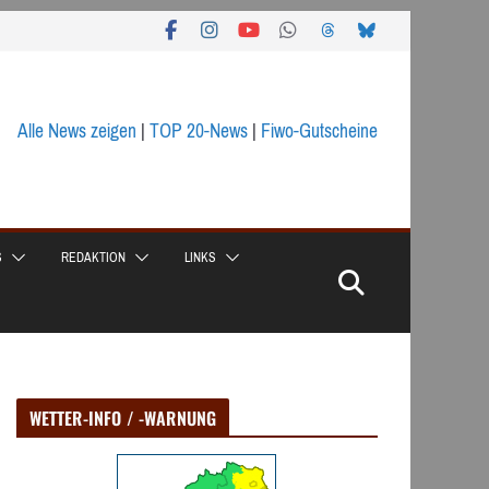
Alle News zeigen
|
TOP 20-News
|
Fiwo-Gutscheine
S
REDAKTION
LINKS
WETTER-INFO / -WARNUNG