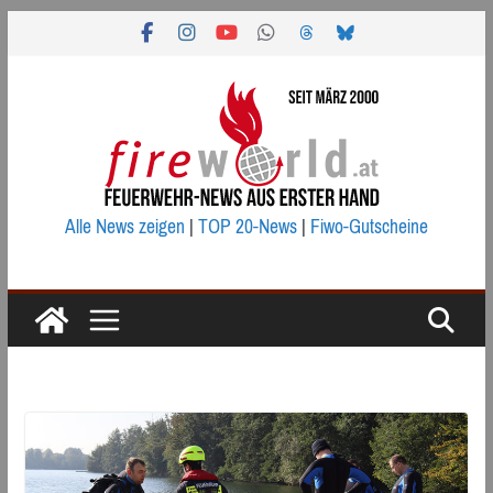
Zum
Inhalt
springen
Alle News zeigen
|
TOP 20-News
|
Fiwo-Gutscheine