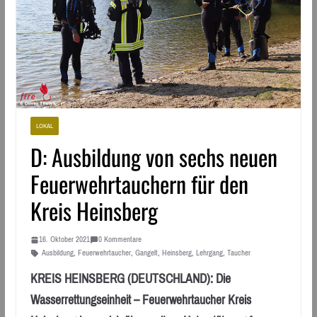
LOKAL
D: Ausbildung von sechs neuen
Feuerwehrtauchern für den
Kreis Heinsberg
16. Oktober 2021
0 Kommentare
Ausbildung
,
Feuerwehrtaucher
,
Gangelt
,
Heinsberg
,
Lehrgang
,
Taucher
KREIS HEINSBERG (DEUTSCHLAND): Die
Wasserrettungseinheit – Feuerwehrtaucher Kreis