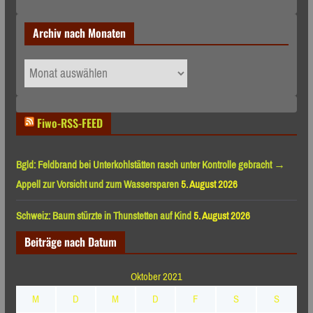
Archiv nach Monaten
Archiv
nach
Monaten
Fiwo-RSS-FEED
Bgld: Feldbrand bei Unterkohlstätten rasch unter Kontrolle gebracht →
Appell zur Vorsicht und zum Wassersparen
5. August 2026
Schweiz: Baum stürzte in Thunstetten auf Kind
5. August 2026
Beiträge nach Datum
Oktober 2021
M
D
M
D
F
S
S