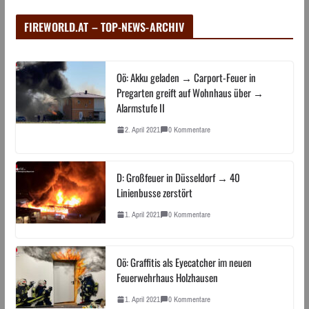
FIREWORLD.AT – TOP-NEWS-ARCHIV
Oö: Akku geladen → Carport-Feuer in
Pregarten greift auf Wohnhaus über →
Alarmstufe II
2. April 2021
0 Kommentare
D: Großfeuer in Düsseldorf → 40
Linienbusse zerstört
1. April 2021
0 Kommentare
Oö: Graffitis als Eyecatcher im neuen
Feuerwehrhaus Holzhausen
1. April 2021
0 Kommentare