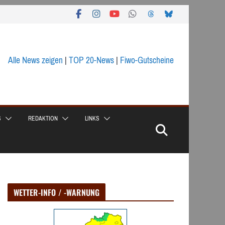
Alle News zeigen
|
TOP 20-News
|
Fiwo-Gutscheine
S
REDAKTION
LINKS
WETTER-INFO / -WARNUNG