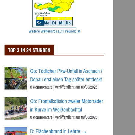
Weitere Wetterinfos auf Fireworld.at
TOP 3 IN 24 STUNDEN
Oö: Tödlicher Pkw-Unfall in Aschach /
Donau erst einen Tag später entdeckt
0 Kommentare
|
veröffentlicht am 09/08/2026
Oö: Frontalkollision zweier Motorräder
in Kurve im Weißenbachtal
0 Kommentare
|
veröffentlicht am 08/08/2026
D: Flächenbrand in Lehrte →