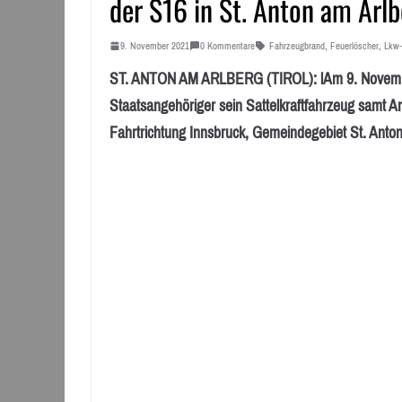
der S16 in St. Anton am Arl
9. November 2021
0 Kommentare
Fahrzeugbrand
,
Feuerlöscher
,
Lkw-
ST. ANTON AM ARLBERG (TIROL): lAm 9. November 
Staatsangehöriger sein Sattelkraftfahrzeug samt 
Fahrtrichtung Innsbruck, Gemeindegebiet St. Anton