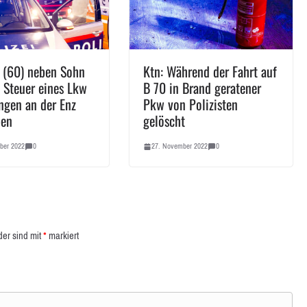
r (60) neben Sohn
Ktn: Während der Fahrt auf
 Steuer eines Lkw
B 70 in Brand geratener
ingen an der Enz
Pkw von Polizisten
ben
gelöscht
ber 2022
0
27. November 2022
0
der sind mit
*
markiert