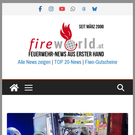
Zum
Inhalt
springen
Alle News zeigen
|
TOP 20-News
|
Fiwo-Gutscheine