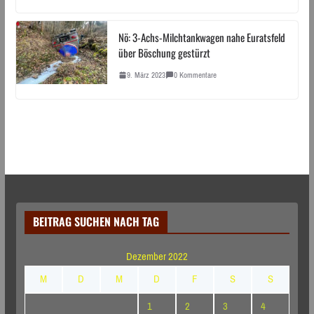
Nö: 3-Achs-Milchtankwagen nahe Euratsfeld
über Böschung gestürzt
9. März 2023
0 Kommentare
BEITRAG SUCHEN NACH TAG
Dezember 2022
M
D
M
D
F
S
S
1
2
3
4