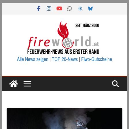
Zum
Inhalt
springen
Alle News zeigen
|
TOP 20-News
|
Fiwo-Gutscheine