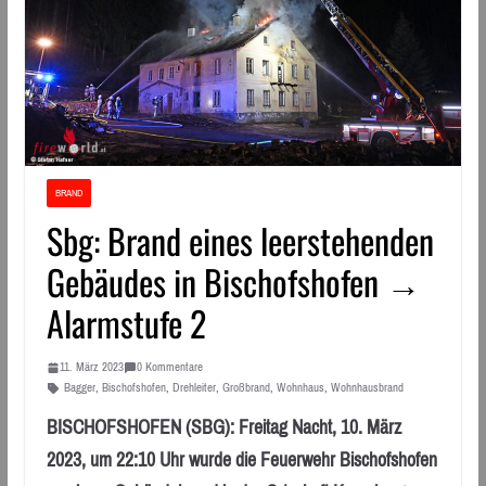
BRAND
Sbg: Brand eines leerstehenden
Gebäudes in Bischofshofen →
Alarmstufe 2
11. März 2023
0 Kommentare
Bagger
,
Bischofshofen
,
Drehleiter
,
Großbrand
,
Wohnhaus
,
Wohnhausbrand
BISCHOFSHOFEN (SBG): Freitag Nacht, 10. März
2023, um 22:10 Uhr wurde die Feuerwehr Bischofshofen