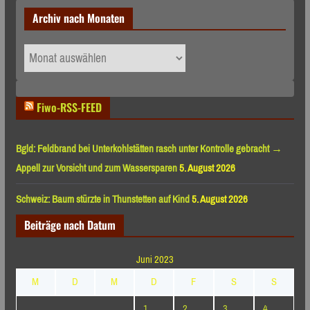
Archiv nach Monaten
Archiv
nach
Monaten
Fiwo-RSS-FEED
Bgld: Feldbrand bei Unterkohlstätten rasch unter Kontrolle gebracht →
Appell zur Vorsicht und zum Wassersparen
5. August 2026
Schweiz: Baum stürzte in Thunstetten auf Kind
5. August 2026
Beiträge nach Datum
Juni 2023
M
D
M
D
F
S
S
1
2
3
4