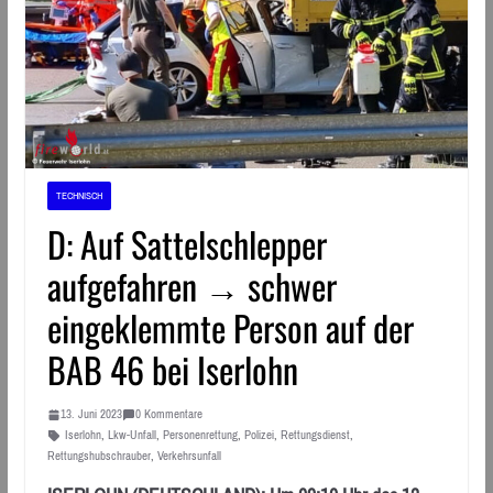
TECHNISCH
D: Auf Sattelschlepper
aufgefahren → schwer
eingeklemmte Person auf der
BAB 46 bei Iserlohn
13. Juni 2023
0 Kommentare
Iserlohn
,
Lkw-Unfall
,
Personenrettung
,
Polizei
,
Rettungsdienst
,
Rettungshubschrauber
,
Verkehrsunfall