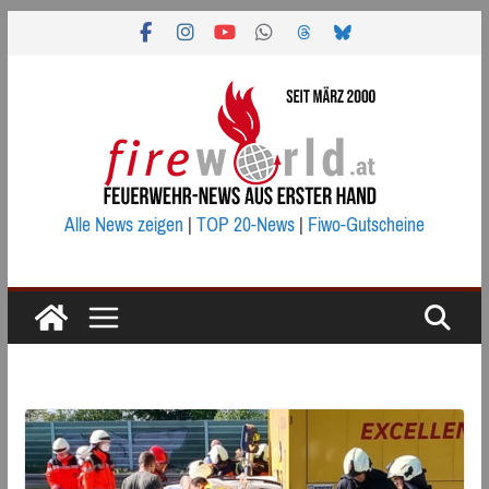
Zum
Inhalt
springen
Alle News zeigen
|
TOP 20-News
|
Fiwo-Gutscheine