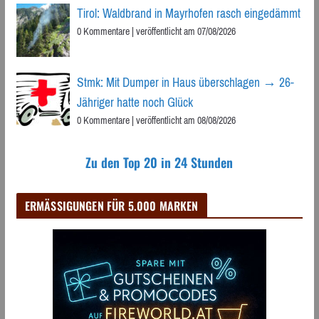
Tirol: Waldbrand in Mayrhofen rasch eingedämmt
0 Kommentare
|
veröffentlicht am 07/08/2026
Stmk: Mit Dumper in Haus überschlagen → 26-
Jähriger hatte noch Glück
0 Kommentare
|
veröffentlicht am 08/08/2026
Zu den Top 20 in 24 Stunden
ERMÄSSIGUNGEN FÜR 5.000 MARKEN