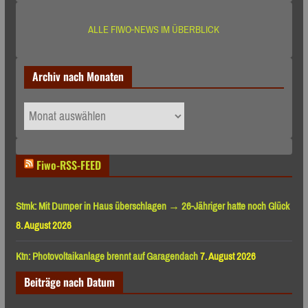
ALLE FIWO-NEWS IM ÜBERBLICK
Archiv nach Monaten
Archiv
nach
Monaten
Fiwo-RSS-FEED
Stmk: Mit Dumper in Haus überschlagen → 26-Jähriger hatte noch Glück
8. August 2026
Ktn: Photovoltaikanlage brennt auf Garagendach
7. August 2026
Beiträge nach Datum