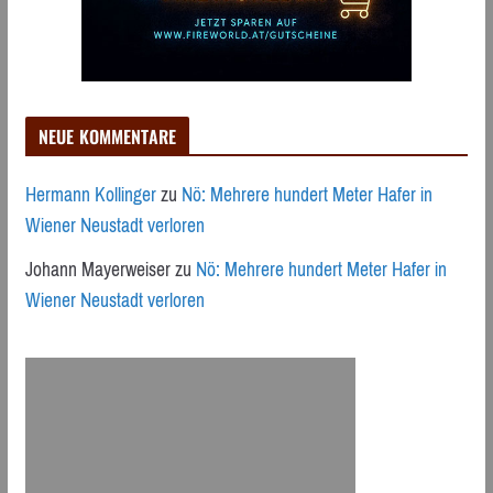
NEUE KOMMENTARE
Hermann Kollinger
zu
Nö: Mehrere hundert Meter Hafer in
Wiener Neustadt verloren
Johann Mayerweiser
zu
Nö: Mehrere hundert Meter Hafer in
Wiener Neustadt verloren