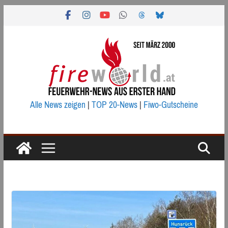
Zum
Inhalt
springen
Alle News zeigen
|
TOP 20-News
|
Fiwo-Gutscheine