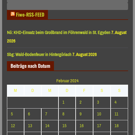
Monaten
Fiwo-RSS-FEED
Nö: KHD-Einsatz beim Großbrand im Föhrenwald in St. Egyden
7. August
2026
Sbg: Wald-Bodenfeuer in Hintergöriach
7. August 2026
Beiträge nach Datum
Februar 2024
M
D
M
D
F
S
S
1
2
3
4
5
6
7
8
9
10
11
12
13
14
15
16
17
18