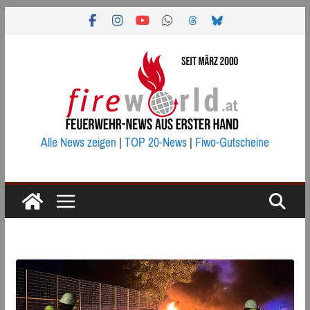
Zum
Inhalt
springen
Alle News zeigen
|
TOP 20-News
|
Fiwo-Gutscheine