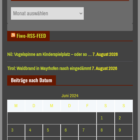
Archiv
nach
Monaten
Fiwo-RSS-FEED
Nö: Vogelspinne am Kinderspielplatz – oder so …
7. August 2026
Tirol: Waldbrand in Mayrhofen rasch eingedämmt
7. August 2026
Beiträge nach Datum
Juni 2024
M
D
M
D
F
S
S
1
2
3
4
5
6
7
8
9