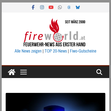
Zum
Inhalt
springen
Alle News zeigen
|
TOP 20-News
|
Fiwo-Gutscheine