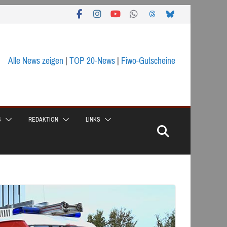
Alle News zeigen
|
TOP 20-News
|
Fiwo-Gutscheine
S
REDAKTION
LINKS