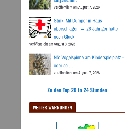
veröffentlicht am August 7, 2026
Stmk: Mit Dumper in Haus
überschlagen → 26-Jähriger hatte
noch Glück
veröffentlicht am August 8, 2026
Nö: Vogelspinne am Kinderspielplatz –
oder so …
veröffentlicht am August 7, 2026
Zu den Top 20 in 24 Stunden
WETTER-WARNUNGEN