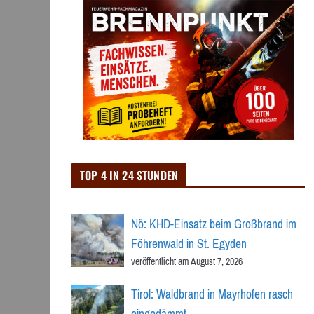
TOP 4 IN 24 STUNDEN
Nö: KHD-Einsatz beim Großbrand im
Föhrenwald in St. Egyden
veröffentlicht am August 7, 2026
Tirol: Waldbrand in Mayrhofen rasch
eingedämmt