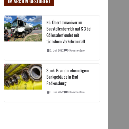
IM ARCHIV GESTÖBERT
Nö: Überholmanöver im
Baustellenbereich auf S 3 bei
Göllersdorf endet mit
tödlichem Verkehrsunfall
6. Juli 2022
0 Kommentare
Stmk: Brand in ehemaligem
Bankgebäude in Bad
Radkersburg
6. Juli 2022
0 Kommentare