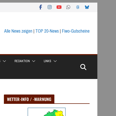
Alle News zeigen
|
TOP 20-News
|
Fiwo-Gutscheine
S
REDAKTION
LINKS
WETTER-INFO / -WARNUNG