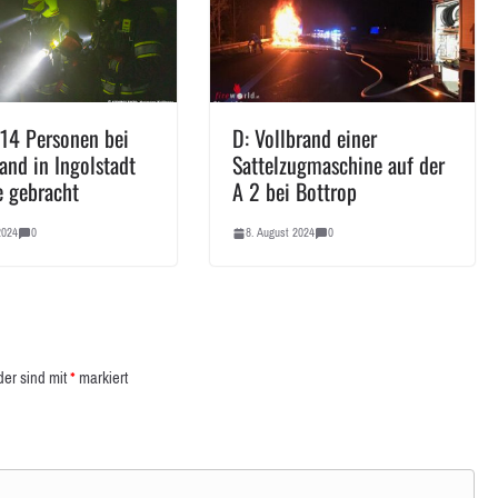
 14 Personen bei
D: Vollbrand einer
and in Ingolstadt
Sattelzugmaschine auf der
e gebracht
A 2 bei Bottrop
2024
0
8. August 2024
0
der sind mit
*
markiert