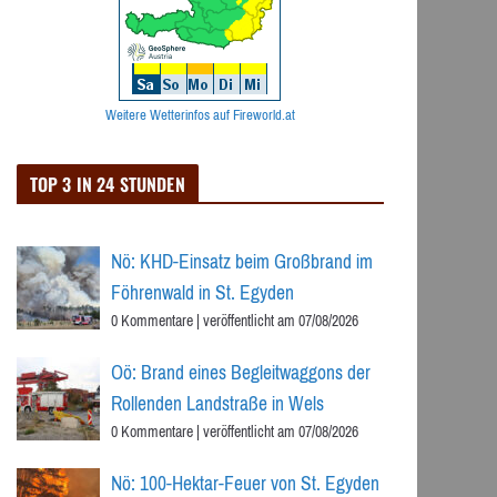
Weitere Wetterinfos auf Fireworld.at
TOP 3 IN 24 STUNDEN
Nö: KHD-Einsatz beim Großbrand im
Föhrenwald in St. Egyden
0 Kommentare
|
veröffentlicht am 07/08/2026
Oö: Brand eines Begleitwaggons der
Rollenden Landstraße in Wels
0 Kommentare
|
veröffentlicht am 07/08/2026
Nö: 100-Hektar-Feuer von St. Egyden