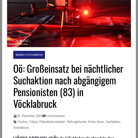
MEDIEN / FOTOGRAFEN
Oö: Großeinsatz bei nächtlicher
Suchaktion nach abgängigem
Pensionisten (83) in
Vöcklabruck
28. Dezember 2024
0 Kommentare
Drohne
,
Polizei
,
Polizeihubschrauber
,
Rettungshunde
,
Rotes Kreuz
,
Suchaktion
,
Vöcklabruck