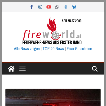
Zum
Inhalt
springen
Alle News zeigen
|
TOP 20-News
|
Fiwo-Gutscheine