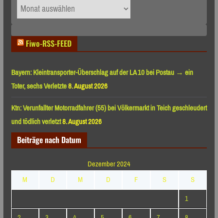
Archiv
nach
Monaten
Fiwo-RSS-FEED
Bayern: Kleintransporter-Überschlag auf der LA 10 bei Postau → ein
Toter, sechs Verletzte
8. August 2026
Ktn: Verunfallter Motorradfahrer (55) bei Völkermarkt in Teich geschleudert
und tödlich verletzt
8. August 2026
Beiträge nach Datum
Dezember 2024
M
D
M
D
F
S
S
1
2
3
4
5
6
7
8