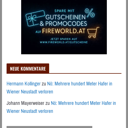
NEUE KOMMENTARE
Hermann Kollinger
zu
Nö: Mehrere hundert Meter Hafer in
Wiener Neustadt verloren
Johann Mayerweiser
zu
Nö: Mehrere hundert Meter Hafer in
Wiener Neustadt verloren