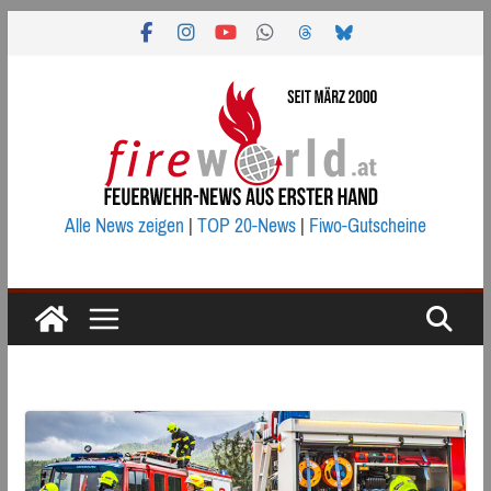
Zum
Inhalt
springen
Alle News zeigen
|
TOP 20-News
|
Fiwo-Gutscheine