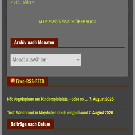
« Jan.
März »
ALLE FIWO-NEWS IM ÜBERBLICK
Archiv nach Monaten
Archiv
nach
Monaten
Fiwo-RSS-FEED
Nö: Vogelspinne am Kinderspielplatz – oder so …
7. August 2026
Tirol: Waldbrand in Mayrhofen rasch eingedämmt
7. August 2026
Beiträge nach Datum