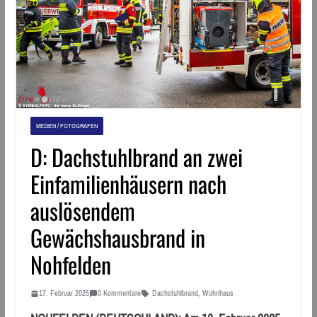
MEDIEN / FOTOGRAFEN
D: Dachstuhlbrand an zwei
Einfamilienhäusern nach
auslösendem
Gewächshausbrand in
Nohfelden
17. Februar 2025
0 Kommentare
Dachstuhlbrand
,
Wohnhaus