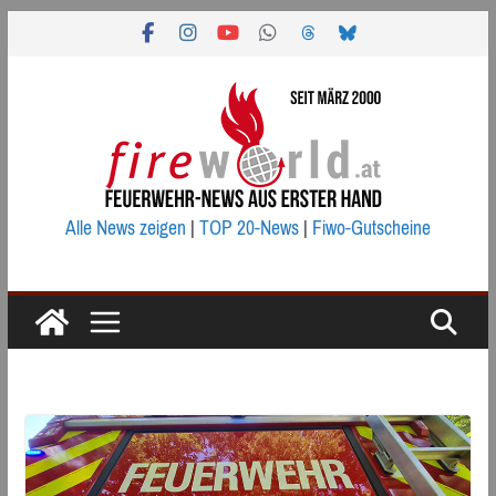
Zum
Inhalt
springen
Alle News zeigen
|
TOP 20-News
|
Fiwo-Gutscheine