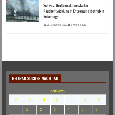
Schweiz: Großeinsatz bei starker
Rauchentwicklung in Entsorgungsbetrieb in
Kaiseraugst
12. Dezember 2022
0 Kommentare
BEITRAG SUCHEN NACH TAG
April 2025
M
D
M
D
F
S
S
1
2
3
4
5
6