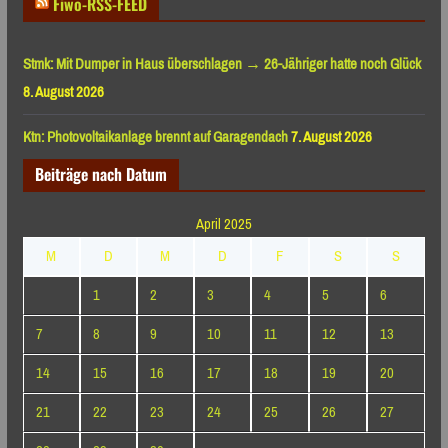
Fiwo-RSS-FEED
Stmk: Mit Dumper in Haus überschlagen → 26-Jähriger hatte noch Glück
8. August 2026
Ktn: Photovoltaikanlage brennt auf Garagendach
7. August 2026
Beiträge nach Datum
April 2025
M
D
M
D
F
S
S
1
2
3
4
5
6
7
8
9
10
11
12
13
14
15
16
17
18
19
20
21
22
23
24
25
26
27