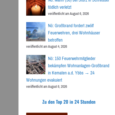
tödlich verletzt
veröffentlicht am August 6, 2026
Nö: Großbrand fordert zwölf
Feuerwehren, drei Wohnhäuser
betroffen
veröffentlicht am August 4, 2026
Nö: 150 Feuerwehrmitglieder
bekämpfen Wohnanlagen-Großbrand
in Kematen a.d. Ybbs → 24
Wohnungen evakuiert
veröffentlicht am August 6, 2026
Zu den Top 20 in 24 Stunden