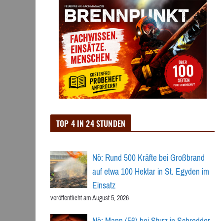
TOP 4 IN 24 STUNDEN
Nö: Rund 500 Kräfte bei Großbrand
auf etwa 100 Hektar in St. Egyden im
Einsatz
veröffentlicht am August 5, 2026
Nö: Mann (56) bei Sturz in Schredder