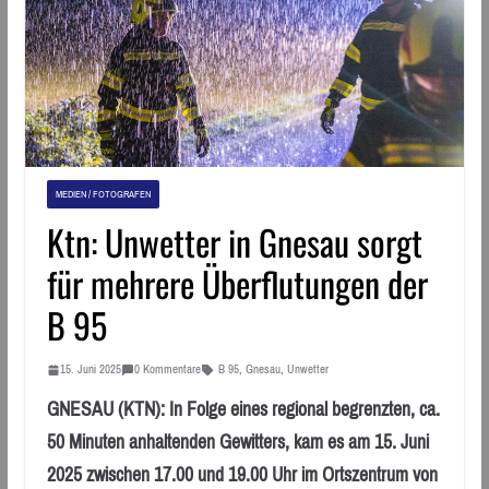
MEDIEN / FOTOGRAFEN
Ktn: Unwetter in Gnesau sorgt
für mehrere Überflutungen der
B 95
15. Juni 2025
0 Kommentare
B 95
,
Gnesau
,
Unwetter
GNESAU (KTN): In Folge eines regional begrenzten, ca.
50 Minuten anhaltenden Gewitters, kam es am 15. Juni
2025 zwischen 17.00 und 19.00 Uhr im Ortszentrum von