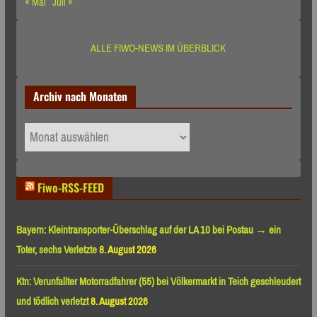
« Mai
Juli »
ALLE FIWO-NEWS IM ÜBERBLICK
Archiv nach Monaten
Archiv
nach
Monaten
Fiwo-RSS-FEED
Bayern: Kleintransporter-Überschlag auf der LA 10 bei Postau → ein
Toter, sechs Verletzte
8. August 2026
Ktn: Verunfallter Motorradfahrer (55) bei Völkermarkt in Teich geschleudert
und tödlich verletzt
8. August 2026