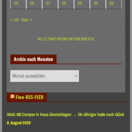
25
26
27
28
29
30
31
« Juli
Sep. »
ALLE FIWO-NEWS IM ÜBERBLICK
Archiv nach Monaten
Archiv
nach
Monaten
Fiwo-RSS-FEED
Stmk: Mit Dumper in Haus überschlagen → 26-Jähriger hatte noch Glück
8. August 2026