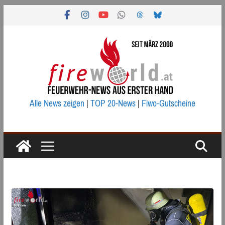
Zum
Inhalt
springen
Alle News zeigen
|
TOP 20-News
|
Fiwo-Gutscheine