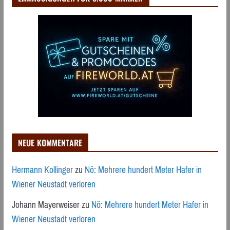
NEUE KOMMENTARE
Hermann Kollinger
zu
Nö: Mehrere hundert Meter Hafer in
Wiener Neustadt verloren
Johann Mayerweiser
zu
Nö: Mehrere hundert Meter Hafer in
Wiener Neustadt verloren