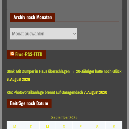
Archiv nach Monaten
Archiv
nach
Monaten
Fiwo-RSS-FEED
Stmk: Mit Dumper in Haus überschlagen → 26-Jähriger hatte noch Glück
8. August 2026
Ktn: Photovoltaikanlage brennt auf Garagendach
7. August 2026
Beiträge nach Datum
September 2025
M
D
M
D
F
S
S