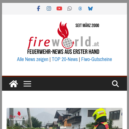
Zum
Inhalt
springen
Alle News zeigen
|
TOP 20-News
|
Fiwo-Gutscheine