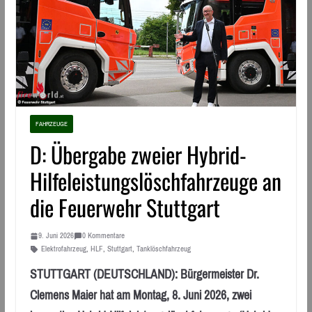
FAHRZEUGE
D: Übergabe zweier Hybrid-
Hilfeleistungslöschfahrzeuge an
die Feuerwehr Stuttgart
9. Juni 2026
0 Kommentare
Elektrofahrzeug
,
HLF
,
Stuttgart
,
Tanklöschfahrzeug
STUTTGART (DEUTSCHLAND): Bürgermeister Dr.
Clemens Maier hat am Montag, 8. Juni 2026, zwei