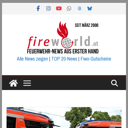
Zum
Inhalt
springen
Alle News zeigen
|
TOP 20-News
|
Fiwo-Gutscheine