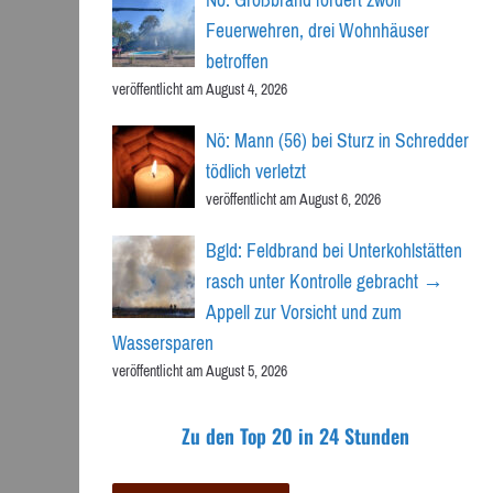
Feuerwehren, drei Wohnhäuser
betroffen
veröffentlicht am August 4, 2026
Nö: Mann (56) bei Sturz in Schredder
tödlich verletzt
veröffentlicht am August 6, 2026
Bgld: Feldbrand bei Unterkohlstätten
rasch unter Kontrolle gebracht →
Appell zur Vorsicht und zum
Wassersparen
veröffentlicht am August 5, 2026
Zu den Top 20 in 24 Stunden