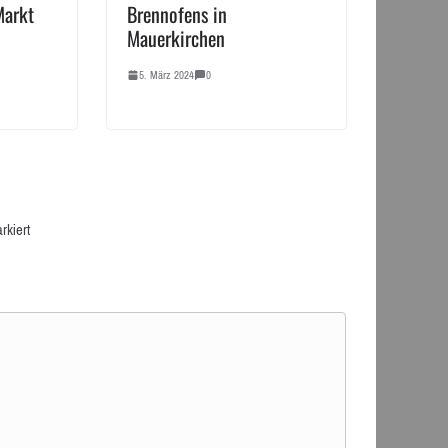
Markt
Brennofens in
Mauerkirchen
5. März 2024
0
rkiert