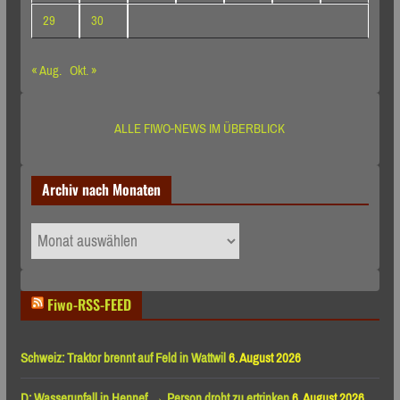
29
30
« Aug.
Okt. »
ALLE FIWO-NEWS IM ÜBERBLICK
Archiv nach Monaten
Archiv
nach
Monaten
Fiwo-RSS-FEED
Schweiz: Traktor brennt auf Feld in Wattwil
6. August 2026
D: Wasserunfall in Hennef → Person droht zu ertrinken
6. August 2026