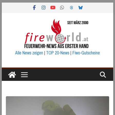
Zum
Inhalt
springen
Alle News zeigen
|
TOP 20-News
|
Fiwo-Gutscheine