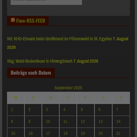
nach
Monaten
Fiwo-RSS-FEED
Nö: KHD-Einsatz beim Großbrand im Föhrenwald in St. Egyden
7. August
2026
Sbg: Wald-Bodenfeuer in Hintergöriach
7. August 2026
Beiträge nach Datum
September 2025
M
D
M
D
F
S
S
1
2
3
4
5
6
7
8
9
10
11
12
13
14
15
16
17
18
19
20
21