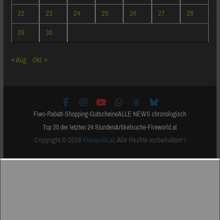
22
23
24
25
26
27
28
29
30
« Aug.
Okt. »
Fiwo-Rabatt-Shopping-Gutscheine
ALLE NEWS chronologisch
Top 20 der letzten 24 Stunden
Artikelsuche-Fireworld.at
Copyright © 2026
Fireworld.at
. Alle Rechte vorbehalten! /