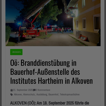
ÜBUNGEN
Oö: Branddienstübung in
Bauerhof-Außenstelle des
Institutes Hartheim in Alkoven
21. September 2025
0 Kommentare
Alkoven
,
Atemschutz
,
Ausbildung
,
Bauernhof
,
Teleskopmastbühne
ALKOVEN (OÖ): Am 18. September 2025 führte die