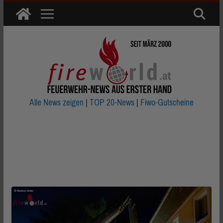
Zum
Inhalt
springen
Alle News zeigen
|
TOP 20-News
|
Fiwo-Gutscheine