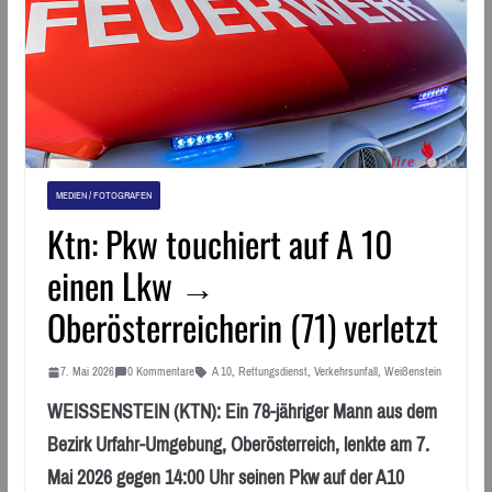
MEDIEN / FOTOGRAFEN
Ktn: Pkw touchiert auf A 10
einen Lkw →
Oberösterreicherin (71) verletzt
7. Mai 2026
0 Kommentare
A 10
,
Rettungsdienst
,
Verkehrsunfall
,
Weißenstein
WEISSENSTEIN (KTN): Ein 78-jähriger Mann aus dem
Bezirk Urfahr-Umgebung, Oberösterreich, lenkte am 7.
Mai 2026 gegen 14:00 Uhr seinen Pkw auf der A10