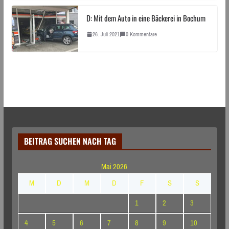
D: Mit dem Auto in eine Bäckerei in Bochum
26. Juli 2021
0 Kommentare
BEITRAG SUCHEN NACH TAG
Mai 2026
M
D
M
D
F
S
S
1
2
3
4
5
6
7
8
9
10