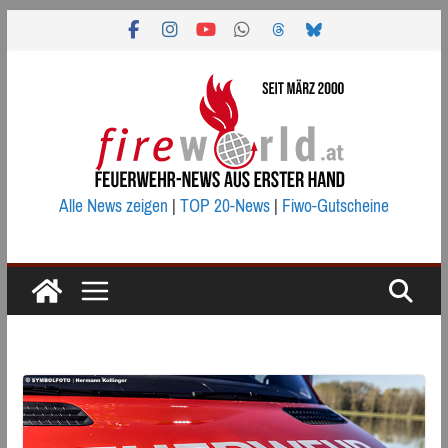
Zum
Inhalt
springen
Alle News zeigen
|
TOP 20-News
|
Fiwo-Gutscheine