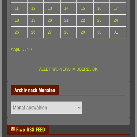
11
12
13
14
15
16
17
18
19
20
21
22
23
24
25
26
27
28
29
30
31
« Apr.
Juni »
ALLE FIWO-NEWS IM ÜBERBLICK
Archiv nach Monaten
Archiv
nach
Monaten
Fiwo-RSS-FEED