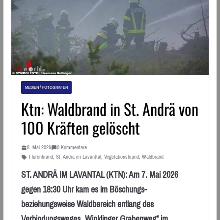
MEDIEN / FOTOGRAFEN
Ktn: Waldbrand in St. Andrä von
100 Kräften gelöscht
8. Mai 2026
0 Kommentare
Flurenbrand
,
St. Andrä im Lavanttal
,
Vegetationsbrand
,
Waldbrand
ST. ANDRÄ IM LAVANTAL (KTN): Am 7. Mai 2026
gegen 18:30 Uhr kam es im Böschungs-
beziehungsweise Waldbereich entlang des
Verbindungsweges „Winklinger Grabenweg“ im