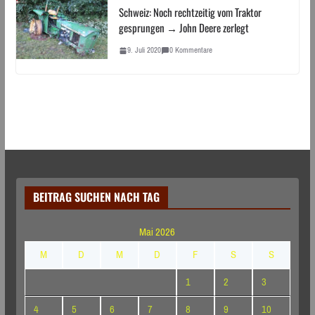
Schweiz: Noch rechtzeitig vom Traktor
gesprungen → John Deere zerlegt
9. Juli 2020
0 Kommentare
BEITRAG SUCHEN NACH TAG
Mai 2026
M
D
M
D
F
S
S
1
2
3
4
5
6
7
8
9
10