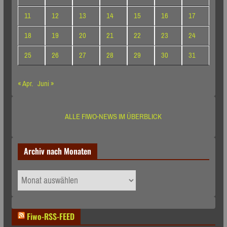
11
12
13
14
15
16
17
18
19
20
21
22
23
24
25
26
27
28
29
30
31
« Apr.
Juni »
ALLE FIWO-NEWS IM ÜBERBLICK
Archiv nach Monaten
Archiv
nach
Monaten
Fiwo-RSS-FEED