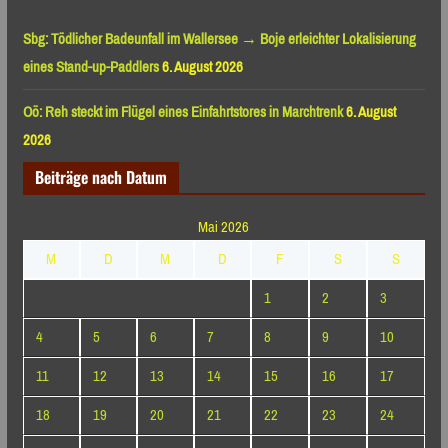
Sbg: Tödlicher Badeunfall im Wallersee → Boje erleichter Lokalisierung
eines Stand-up-Paddlers
6. August 2026
Oö: Reh steckt im Flügel eines Einfahrtstores in Marchtrenk
6. August
2026
Beiträge nach Datum
Mai 2026
M
D
M
D
F
S
S
1
2
3
4
5
6
7
8
9
10
11
12
13
14
15
16
17
18
19
20
21
22
23
24