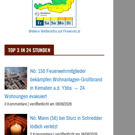
Weitere Wetterinfos auf Fireworld.at
TOP 3 IN 24 STUNDEN
Nö: 150 Feuerwehrmitglieder
bekämpfen Wohnanlagen-Großbrand
in Kematen a.d. Ybbs → 24
Wohnungen evakuiert
0 Kommentare
|
veröffentlicht am 06/08/2026
Nö: Mann (56) bei Sturz in Schredder
tödlich verletzt
0 Kommentare
|
veröffentlicht am 06/08/2026