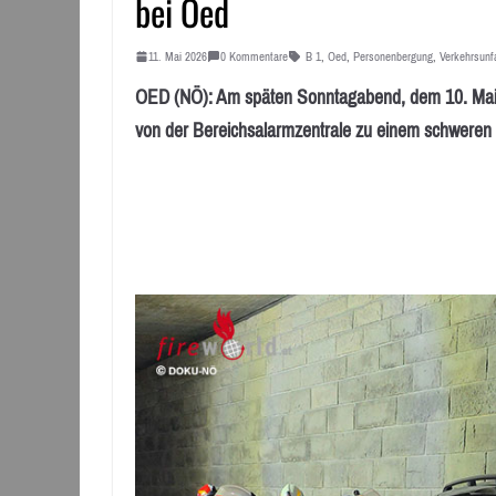
bei Oed
11. Mai 2026
0 Kommentare
B 1
,
Oed
,
Personenbergung
,
Verkehrsunfa
OED (NÖ): Am späten Sonntagabend, dem 10. Mai 
von der Bereichsalarmzentrale zu einem schweren 