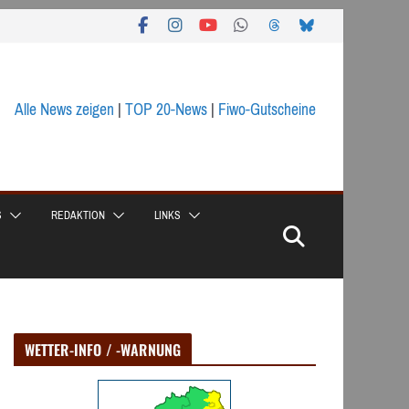
Alle News zeigen
|
TOP 20-News
|
Fiwo-Gutscheine
S
REDAKTION
LINKS
WETTER-INFO / -WARNUNG