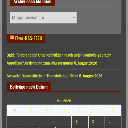
Archiv nach Monaten
Archiv
nach
Monaten
Fiwo-RSS-FEED
Bgld: Feldbrand bei Unterkohlstätten rasch unter Kontrolle gebracht →
Appell zur Vorsicht und zum Wassersparen
5. August 2026
Schweiz: Baum stürzte in Thunstetten auf Kind
5. August 2026
Beiträge nach Datum
Mai 2026
M
D
M
D
F
S
S
1
2
3